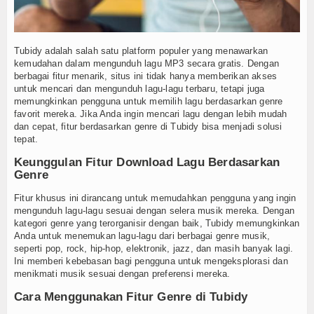
Struktur Organisasi
Guru dan Karyawan
Tubidy adalah salah satu platform populer yang menawarkan
kemudahan dalam mengunduh lagu MP3 secara gratis. Dengan
Program Sekolah
berbagai fitur menarik, situs ini tidak hanya memberikan akses
untuk mencari dan mengunduh lagu-lagu terbaru, tetapi juga
memungkinkan pengguna untuk memilih lagu berdasarkan genre
Prestasi Sekolah
favorit mereka. Jika Anda ingin mencari lagu dengan lebih mudah
dan cepat, fitur berdasarkan genre di Tubidy bisa menjadi solusi
Berita
tepat.
Keunggulan Fitur Download Lagu Berdasarkan
Kegiatan Sekolah
Genre
Pembelajaran Jarak Jauh
Fitur khusus ini dirancang untuk memudahkan pengguna yang ingin
mengunduh lagu-lagu sesuai dengan selera musik mereka. Dengan
kategori genre yang terorganisir dengan baik, Tubidy memungkinkan
Prakerin
Anda untuk menemukan lagu-lagu dari berbagai genre musik,
seperti pop, rock, hip-hop, elektronik, jazz, dan masih banyak lagi.
Gallery
Ini memberi kebebasan bagi pengguna untuk mengeksplorasi dan
menikmati musik sesuai dengan preferensi mereka.
Koleksi Video
Cara Menggunakan Fitur Genre di Tubidy