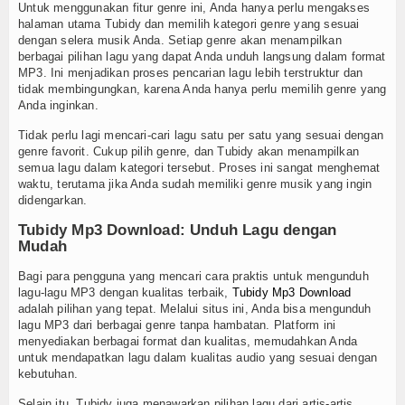
Album Foto
Untuk menggunakan fitur genre ini, Anda hanya perlu mengakses
halaman utama Tubidy dan memilih kategori genre yang sesuai
dengan selera musik Anda. Setiap genre akan menampilkan
E-Learning
berbagai pilihan lagu yang dapat Anda unduh langsung dalam format
MP3. Ini menjadikan proses pencarian lagu lebih terstruktur dan
Agenda
tidak membingungkan, karena Anda hanya perlu memilih genre yang
Anda inginkan.
Data Alumni
Tidak perlu lagi mencari-cari lagu satu per satu yang sesuai dengan
genre favorit. Cukup pilih genre, dan Tubidy akan menampilkan
Konsultasi
semua lagu dalam kategori tersebut. Proses ini sangat menghemat
waktu, terutama jika Anda sudah memiliki genre musik yang ingin
Kontak
didengarkan.
Tubidy Mp3 Download: Unduh Lagu dengan
Mudah
Bagi para pengguna yang mencari cara praktis untuk mengunduh
lagu-lagu MP3 dengan kualitas terbaik,
Tubidy Mp3 Download
adalah pilihan yang tepat. Melalui situs ini, Anda bisa mengunduh
lagu MP3 dari berbagai genre tanpa hambatan. Platform ini
menyediakan berbagai format dan kualitas, memudahkan Anda
untuk mendapatkan lagu dalam kualitas audio yang sesuai dengan
kebutuhan.
Selain itu, Tubidy juga menawarkan pilihan lagu dari artis-artis