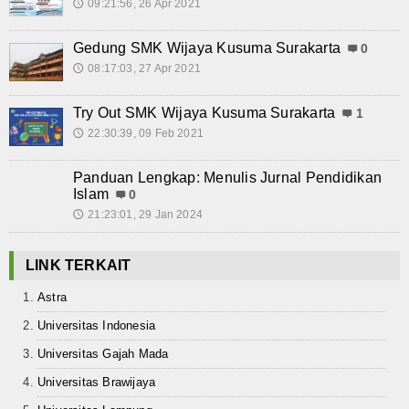
09:21:56, 26 Apr 2021
🕔
Gedung SMK Wijaya Kusuma Surakarta
0
08:17:03, 27 Apr 2021
🕔
Try Out SMK Wijaya Kusuma Surakarta
1
22:30:39, 09 Feb 2021
🕔
Panduan Lengkap: Menulis Jurnal Pendidikan
Islam
0
21:23:01, 29 Jan 2024
🕔
LINK TERKAIT
Astra
Universitas Indonesia
Universitas Gajah Mada
Universitas Brawijaya