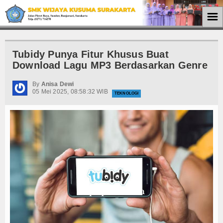
☰
Home
Tubidy Punya Fitur Khusus Buat
PPDB
Download Lagu MP3 Berdasarkan Genre
Informasi
By
Anisa Dewi
05 Mei 2025, 08:58:32 WIB
TEKNOLOGI
Input Form Pendaftaran
Cetak Form
Pengumuman
Profil
Sejarah
Visi dan Misi